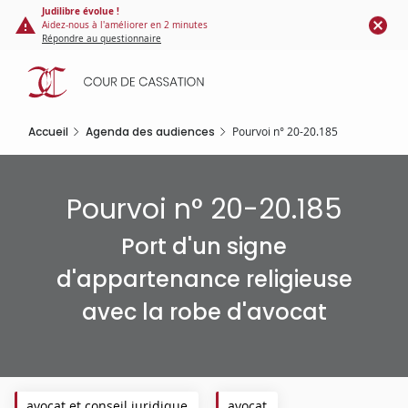
Panneau de gestion des cookies
Aller
Judilibre évolue !
Aidez-nous à l'améliorer en 2 minutes
au
Répondre au questionnaire
contenu
principal
Accueil
Agenda des audiences
Pourvoi n° 20-20.185
Pourvoi n° 20-20.185
Port d'un signe
d'appartenance religieuse
avec la robe d'avocat
avocat et conseil juridique
avocat