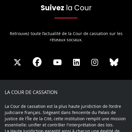
Suivez
la Cour
Retrouvez toute l’actualité de la Cour de cassation sur les
réseaux sociaux.
Share
Share
Share
Share
Sha
Share
on
on
on
on
on
on
Facebook
X
Youtube
LinkedIn
Instagram
Blue
play
LA COUR DE CASSATION
La Cour de cassation est la plus haute juridiction de l’ordre
judiciaire français. Siégeant dans l’enceinte du Palais de
justice de l'Île de la Cité, cette institution remplit une mission
essentielle: unifier et contrôler l'interprétation des lois.
La Haute Juridiction garantit ainsi à chacun une égalité de