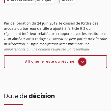
Par délibération du 24 juin 2019, le conseil de l’ordre des
avocats du barreau de Lille a ajouté à l’article 9-3 du
règlement intérieur relatif aux « rapports avec les institutions
» un alinéa 5 ainsi rédigé : «
L’avocat ne peut porter avec la robe
ni décoration, ni signe manifestant ostensiblement une
appartenance ou une opinion religieuse, philosophique,
communautaire ou politique
».
Afficher le reste du résumé
Une élève avocate de confession musulmane et son maître de
stage, avocat, ont saisi la justice contre cette délibération.
Selon eux, la nouvelle rédaction de cet article 9.3 constitue
une restriction abusive aux libertés fondamentales de
conscience et de religion et qu’elle est discriminatoire à
l’égard des femmes musulmanes portant le foulard, sans être
Date de
décision
justifié par aucun impératif d’ordre public.
La cour d’appel de Douai a déclaré irrecevable le recours de