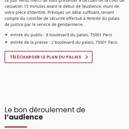
Le jour venu, merci de vous présenter à l’accueil de la Cour de
Dans l’exercice d’une profession à la fois réglementée,
cassation 15 minutes avant le début de l’audience, muni de
libérale et indépendante, de quelle manière les pouvoirs
votre pièce d’identité. Prévoyez un délai suffisant, tenant
entre le législateur, le pouvoir réglementaire « public » et le
compte du contrôle de sécurité effectué à l’entrée du palais
pouvoir réglementaire « ordinal » (Conseil national des
de justice par le service de gendarmerie.
barreaux, Conseil de l’ordre) se répartissent-ils, au regard de
entrée du public : 8 boulevard du palais, 75001 Paris
la manifestation de la liberté religieuse, une liberté
constitutionnellement protégée ?
entrée de la presse : 2 boulevard du palais, 75001 Paris
TÉLÉCHARGER LE PLAN DU PALAIS
Question 2
S’agit-il d’une discrimination fondée sur la religion,
notamment au regard de la Convention de sauvegarde des
droits de l’homme et des libertés fondamentales, de la
directive 2000/78/CE du 27 novembre 2000 de la Charte des
droits fondamentaux de l’Union européenne et du Pacte
international relatif aux droits civils et politiques ?
Le bon déroulement de
l’audience