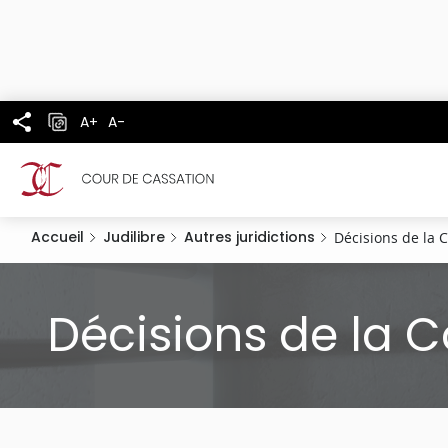
Panneau de gestion des cookies
Aller
au
contenu
principal
A+
A-
Accueil
Judilibre
Autres juridictions
Décisions de la 
Décisions de la C