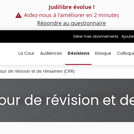
Judilibre évolue !
Aidez-nous à l'améliorer en 2 minutes
Répondre au questionnaire
Gérer mes abonnements
Ajouter
La Cour
Audiences
Décisions
Kiosque
Colloqu
Cour de révision et de réexamen (CRR)
our de révision et