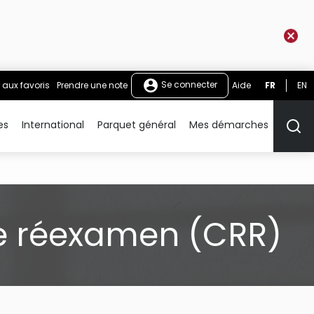
Se connecter
 aux favoris
Prendre une note
Aide
FR
EN
es
International
Parquet général
Mes démarches
Rech
 de réexamen (CRR)