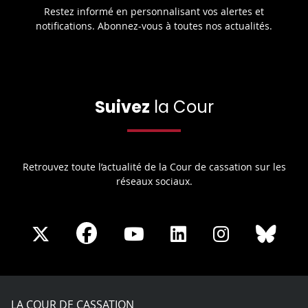
Restez informé en personnalisant vos alertes et
notifications. Abonnez-vous à toutes nos actualités.
Suivez
la Cour
Retrouvez toute l’actualité de la Cour de cassation sur les
réseaux sociaux.
Share
Share
Share
Share
Sha
Share
on
on
on
on
on
on
Facebook
X
Youtube
LinkedIn
Instagram
Blue
play
LA COUR DE CASSATION