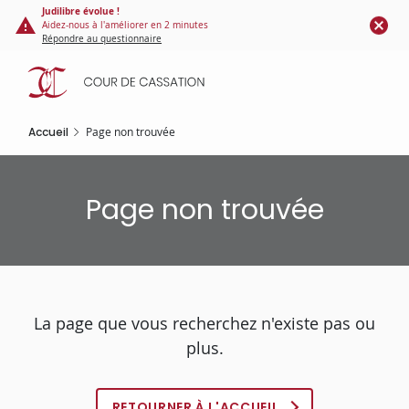
Panneau de gestion des cookies
Aller
Judilibre évolue !
Aidez-nous à l'améliorer en 2 minutes
au
Répondre au questionnaire
contenu
principal
Accueil
Page non trouvée
Page non trouvée
La page que vous recherchez n'existe pas ou
plus.
RETOURNER À L'ACCUEIL