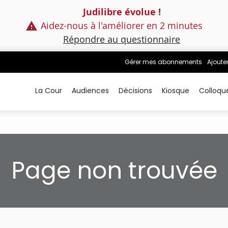
Judilibre évolue !
Aidez-nous à l'améliorer en 2 minutes
Répondre au questionnaire
Gérer mes abonnements
Ajoute
La Cour
Audiences
Décisions
Kiosque
Colloqu
Page non trouvée