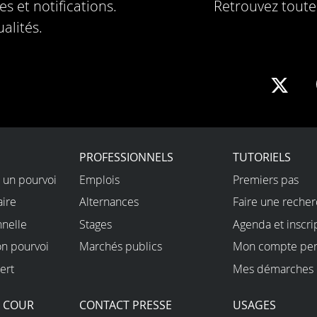
s et notifications.
Retrouvez toute 
alités.
Sha
on
X
PROFESSIONNELS
TUTORIELS
 un pourvoi
Emplois
Premiers pas
aire
Alternances
Faire une reche
nnelle
Stages
Agenda et inscri
on pourvoi
Marchés publics
Mon compte per
ert
Mes démarches 
A COUR
CONTACT PRESSE
USAGES