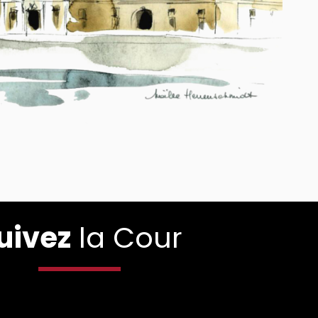
uivez
la Cour