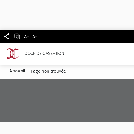
Panneau de gestion des cookies
Aller
au
contenu
principal
A+
A-
Accueil
Page non trouvée