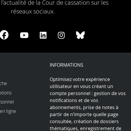
l’actualité de la Cour de cassation sur les
réseaux sociaux.
re
Share
Share
Share
Share
Share
on
on
on
on
on
Facebook
Youtube
LinkedIn
Instagram
Bluesky
play
INFORMATIONS
Optimisez votre expérience
rche
utilisateur en vous créant un
ptions
compte personnel : gestion de vos
notifications et de vos
sonnel
abonnements, prise de notes à
en ligne
partir de n’importe quelle page
consultée, création de dossiers
thématiques, enregistrement de