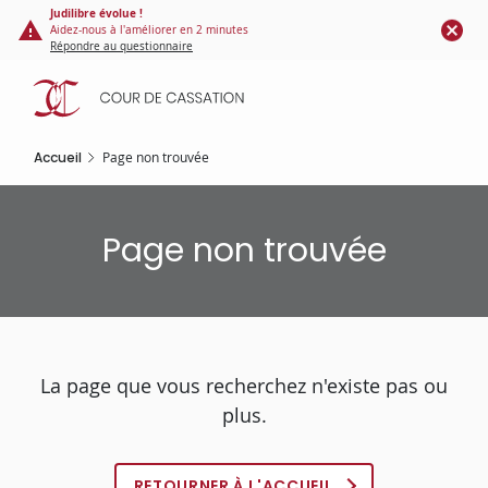
Panneau de gestion des cookies
Aller
Judilibre évolue !
Aidez-nous à l'améliorer en 2 minutes
au
Répondre au questionnaire
contenu
principal
Accueil
Page non trouvée
Page non trouvée
La page que vous recherchez n'existe pas ou
plus.
RETOURNER À L'ACCUEIL