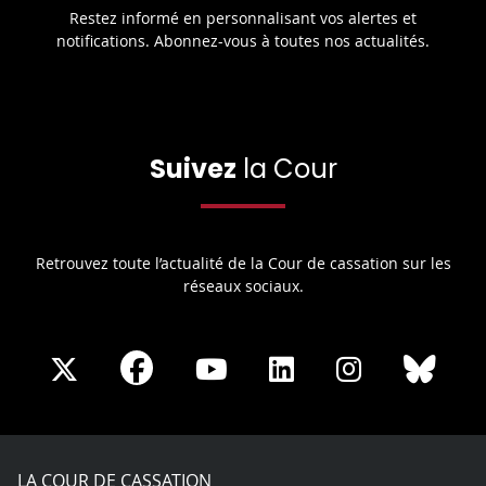
Restez informé en personnalisant vos alertes et
notifications. Abonnez-vous à toutes nos actualités.
Suivez
la Cour
Retrouvez toute l’actualité de la Cour de cassation sur les
réseaux sociaux.
Share
Share
Share
Share
Sha
Share
on
on
on
on
on
on
Facebook
X
Youtube
LinkedIn
Instagram
Blue
play
LA COUR DE CASSATION