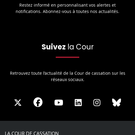
Restez informé en personnalisant vos alertes et
notifications. Abonnez-vous à toutes nos actualités.
Suivez
la Cour
Retrouvez toute l’actualité de la Cour de cassation sur les
réseaux sociaux.
Share
Share
Share
Share
Sha
Share
on
on
on
on
on
on
Facebook
X
Youtube
LinkedIn
Instagram
Blue
play
LA COUR DE CASSATION