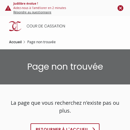
Panneau de gestion des cookies
Aller
Judilibre évolue !
Aidez-nous à l'améliorer en 2 minutes
au
Répondre au questionnaire
contenu
principal
Accueil
Page non trouvée
Page non trouvée
La page que vous recherchez n'existe pas ou
plus.
RETOURNER À L'ACCUEIL