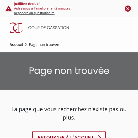
Panneau de gestion des cookies
Aller
Judilibre évolue !
Aidez-nous à l'améliorer en 2 minutes
au
Répondre au questionnaire
contenu
principal
Accueil
Page non trouvée
Page non trouvée
La page que vous recherchez n'existe pas ou
plus.
RETOURNER À L'ACCUEIL