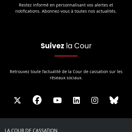
Restez informé en personnalisant vos alertes et
notifications. Abonnez-vous à toutes nos actualités.
Suivez
la Cour
Retrouvez toute l’actualité de la Cour de cassation sur les
réseaux sociaux.
Share
Share
Share
Share
Sha
Share
on
on
on
on
on
on
Facebook
X
Youtube
LinkedIn
Instagram
Blue
play
LA COUR DE CASSATION