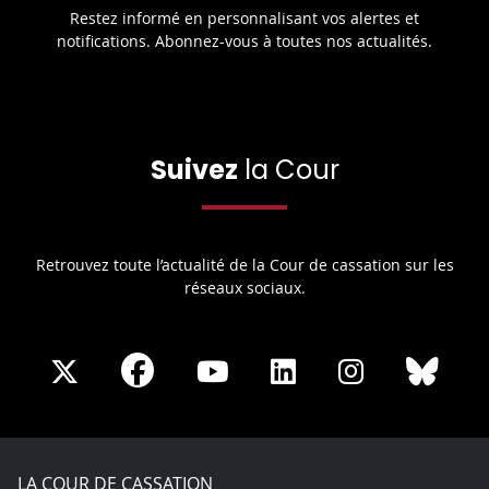
Restez informé en personnalisant vos alertes et
notifications. Abonnez-vous à toutes nos actualités.
Suivez
la Cour
Retrouvez toute l’actualité de la Cour de cassation sur les
réseaux sociaux.
Share
Share
Share
Share
Sha
Share
on
on
on
on
on
on
Facebook
X
Youtube
LinkedIn
Instagram
Blue
play
LA COUR DE CASSATION