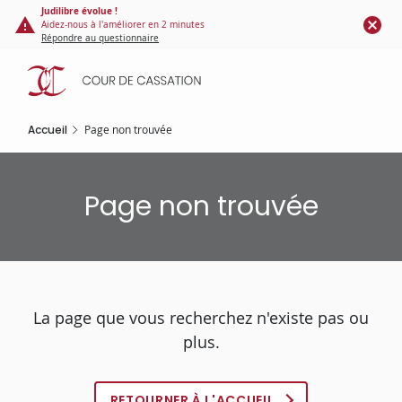
Panneau de gestion des cookies
Aller
Judilibre évolue !
Aidez-nous à l'améliorer en 2 minutes
au
Répondre au questionnaire
contenu
principal
Accueil
Page non trouvée
Page non trouvée
La page que vous recherchez n'existe pas ou
plus.
RETOURNER À L'ACCUEIL