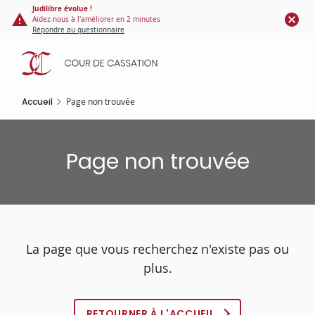
Panneau de gestion des cookies
Aller
Judilibre évolue !
Aidez-nous à l'améliorer en 2 minutes
au
Répondre au questionnaire
contenu
principal
Accueil
Page non trouvée
Page non trouvée
La page que vous recherchez n'existe pas ou
plus.
RETOURNER À L'ACCUEIL