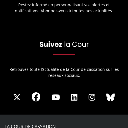
Restez informé en personnalisant vos alertes et
notifications. Abonnez-vous à toutes nos actualités.
Suivez
la Cour
Retrouvez toute l’actualité de la Cour de cassation sur les
réseaux sociaux.
Share
Share
Share
Share
Sha
Share
on
on
on
on
on
on
Facebook
X
Youtube
LinkedIn
Instagram
Blue
play
LA COUR DE CASSATION