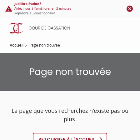
Panneau de gestion des cookies
Aller
Judilibre évolue !
Aidez-nous à l'améliorer en 2 minutes
au
Répondre au questionnaire
contenu
principal
Accueil
Page non trouvée
Page non trouvée
La page que vous recherchez n'existe pas ou
plus.
RETOURNER À L'ACCUEIL