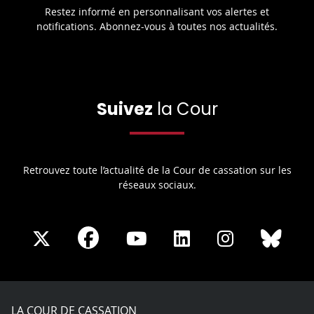
Restez informé en personnalisant vos alertes et
notifications. Abonnez-vous à toutes nos actualités.
Suivez
la Cour
Retrouvez toute l’actualité de la Cour de cassation sur les
réseaux sociaux.
Share
Share
Share
Share
Sha
Share
on
on
on
on
on
on
Facebook
X
Youtube
LinkedIn
Instagram
Blue
play
LA COUR DE CASSATION