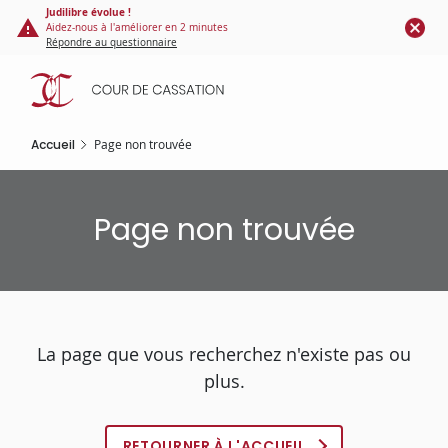
Panneau de gestion des cookies
Aller
Judilibre évolue !
Aidez-nous à l'améliorer en 2 minutes
au
Répondre au questionnaire
contenu
principal
Accueil
Page non trouvée
Page non trouvée
La page que vous recherchez n'existe pas ou
plus.
RETOURNER À L'ACCUEIL