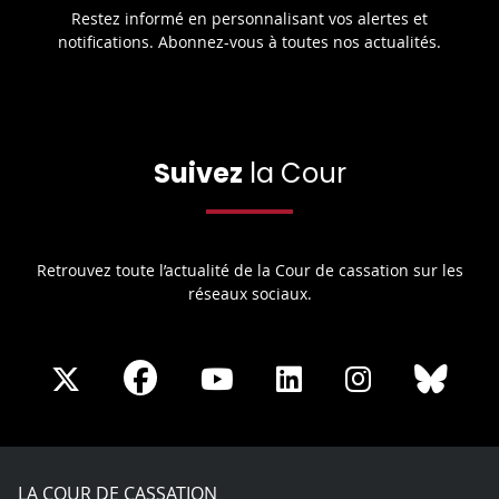
Restez informé en personnalisant vos alertes et
notifications. Abonnez-vous à toutes nos actualités.
Suivez
la Cour
Retrouvez toute l’actualité de la Cour de cassation sur les
réseaux sociaux.
Share
Share
Share
Share
Sha
Share
on
on
on
on
on
on
Facebook
X
Youtube
LinkedIn
Instagram
Blue
play
LA COUR DE CASSATION