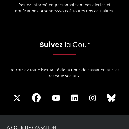
Restez informé en personnalisant vos alertes et
notifications. Abonnez-vous à toutes nos actualités.
Suivez
la Cour
Retrouvez toute l’actualité de la Cour de cassation sur les
réseaux sociaux.
Share
Share
Share
Share
Sha
Share
on
on
on
on
on
on
Facebook
X
Youtube
LinkedIn
Instagram
Blue
play
LA COUR DE CASSATION