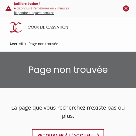
Panneau de gestion des cookies
Aller
Judilibre évolue !
Aidez-nous à l'améliorer en 2 minutes
au
Répondre au questionnaire
contenu
principal
Accueil
Page non trouvée
Page non trouvée
La page que vous recherchez n'existe pas ou
plus.
RETOURNER À L'ACCUEIL