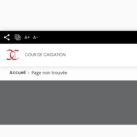
Panneau de gestion des cookies
Aller
au
contenu
principal
A+
A-
Accueil
Page non trouvée