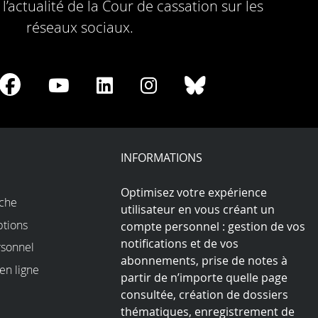
l’actualité de la Cour de cassation sur les
réseaux sociaux.
re
Share
Share
Share
Share
Share
on
on
on
on
on
Facebook
Youtube
LinkedIn
Instagram
Bluesky
play
INFORMATIONS
Optimisez votre expérience
rche
utilisateur en vous créant un
ptions
compte personnel : gestion de vos
notifications et de vos
sonnel
abonnements, prise de notes à
en ligne
partir de n’importe quelle page
consultée, création de dossiers
thématiques, enregistrement de