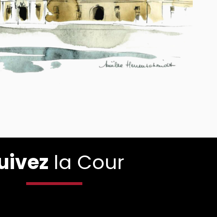
uivez
la Cour