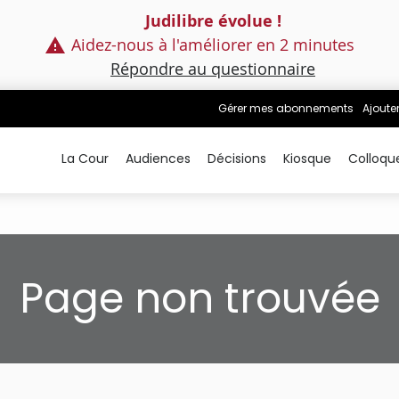
Judilibre évolue !
Aidez-nous à l'améliorer en 2 minutes
Répondre au questionnaire
Gérer mes abonnements
Ajoute
La Cour
Audiences
Décisions
Kiosque
Colloqu
Page non trouvée