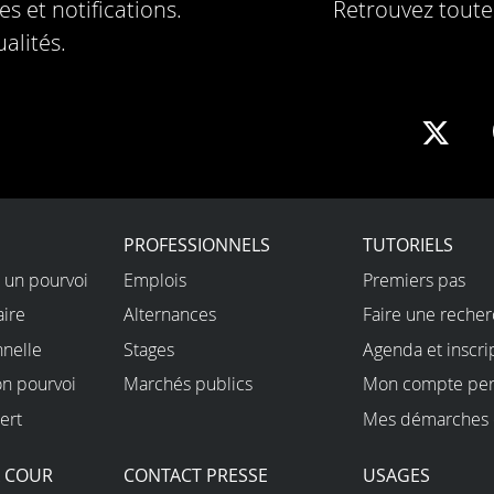
s et notifications.
Retrouvez toute 
alités.
Sha
on
X
PROFESSIONNELS
TUTORIELS
 un pourvoi
Emplois
Premiers pas
aire
Alternances
Faire une reche
nnelle
Stages
Agenda et inscri
on pourvoi
Marchés publics
Mon compte per
ert
Mes démarches 
A COUR
CONTACT PRESSE
USAGES