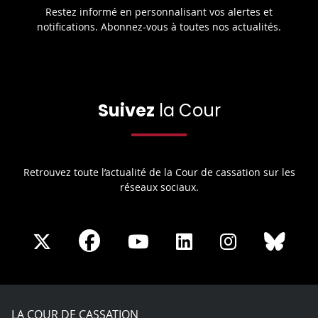
Restez informé en personnalisant vos alertes et
notifications. Abonnez-vous à toutes nos actualités.
Suivez
la Cour
Retrouvez toute l’actualité de la Cour de cassation sur les
réseaux sociaux.
Share
Share
Share
Share
Sha
Share
on
on
on
on
on
on
Facebook
X
Youtube
LinkedIn
Instagram
Blue
play
LA COUR DE CASSATION