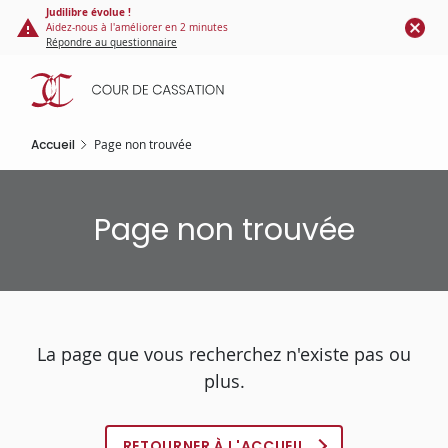
Panneau de gestion des cookies
Aller
Judilibre évolue !
Aidez-nous à l'améliorer en 2 minutes
au
Répondre au questionnaire
contenu
principal
Accueil
Page non trouvée
Page non trouvée
La page que vous recherchez n'existe pas ou
plus.
RETOURNER À L'ACCUEIL