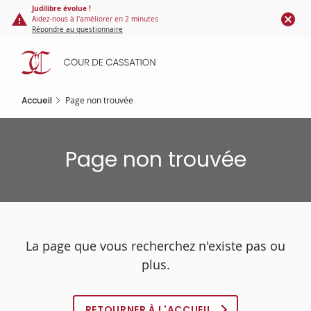
Panneau de gestion des cookies
Aller
Judilibre évolue !
Aidez-nous à l'améliorer en 2 minutes
au
Répondre au questionnaire
contenu
principal
Accueil
Page non trouvée
Page non trouvée
La page que vous recherchez n'existe pas ou
plus.
RETOURNER À L'ACCUEIL