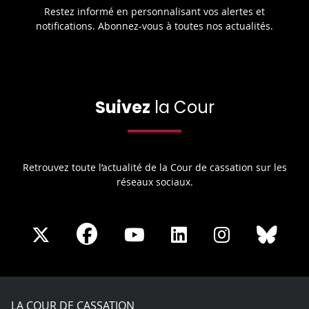
Restez informé en personnalisant vos alertes et
notifications. Abonnez-vous à toutes nos actualités.
Suivez
la Cour
Retrouvez toute l’actualité de la Cour de cassation sur les
réseaux sociaux.
Share
Share
Share
Share
Sha
Share
on
on
on
on
on
on
Facebook
X
Youtube
LinkedIn
Instagram
Blue
play
LA COUR DE CASSATION