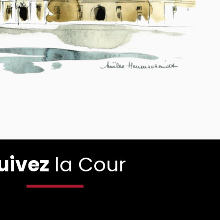
uivez
la Cour