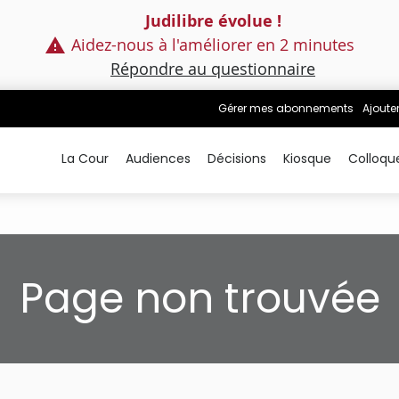
Judilibre évolue !
Aidez-nous à l'améliorer en 2 minutes
Répondre au questionnaire
Gérer mes abonnements
Ajoute
La Cour
Audiences
Décisions
Kiosque
Colloqu
Page non trouvée