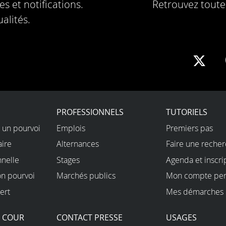
s et notifications.
Retrouvez toute 
alités.
Sha
on
X
PROFESSIONNELS
TUTORIELS
 un pourvoi
Emplois
Premiers pas
aire
Alternances
Faire une reche
nnelle
Stages
Agenda et inscri
on pourvoi
Marchés publics
Mon compte per
ert
Mes démarches 
A COUR
CONTACT PRESSE
USAGES