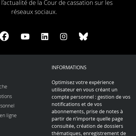
l’actualité de la Cour de cassation sur les
réseaux sociaux.
re
Share
Share
Share
Share
Share
on
on
on
on
on
Facebook
Youtube
LinkedIn
Instagram
Bluesky
play
INFORMATIONS
Optimisez votre expérience
rche
utilisateur en vous créant un
ptions
compte personnel : gestion de vos
notifications et de vos
sonnel
abonnements, prise de notes à
en ligne
partir de n’importe quelle page
consultée, création de dossiers
thématiques, enregistrement de