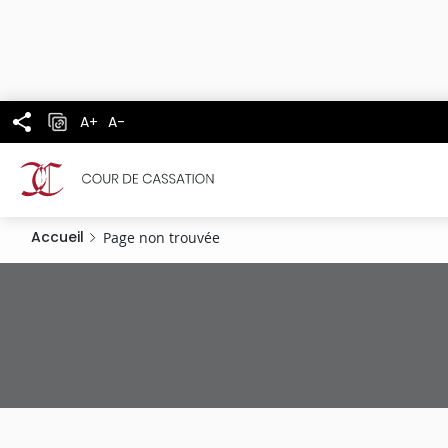
Panneau de gestion des cookies
Aller
au
contenu
principal
A+
A-
Accueil
Page non trouvée