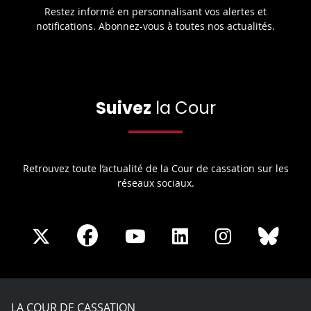
Restez informé en personnalisant vos alertes et
notifications. Abonnez-vous à toutes nos actualités.
Suivez
la Cour
Retrouvez toute l’actualité de la Cour de cassation sur les
réseaux sociaux.
Share
Share
Share
Share
Sha
Share
on
on
on
on
on
on
Facebook
X
Youtube
LinkedIn
Instagram
Blue
play
LA COUR DE CASSATION