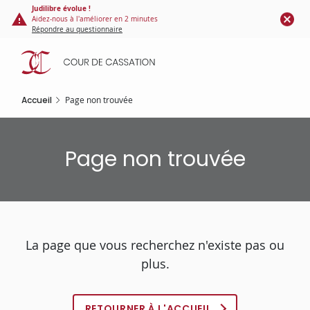
Panneau de gestion des cookies
Aller
Judilibre évolue !
Aidez-nous à l'améliorer en 2 minutes
au
Répondre au questionnaire
contenu
principal
Accueil
Page non trouvée
Page non trouvée
La page que vous recherchez n'existe pas ou
plus.
RETOURNER À L'ACCUEIL