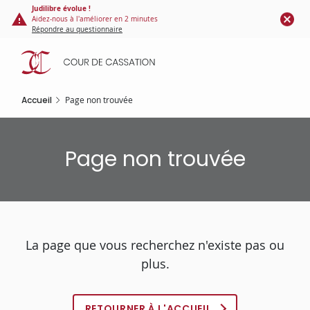
Panneau de gestion des cookies
Aller
Judilibre évolue !
Aidez-nous à l'améliorer en 2 minutes
au
Répondre au questionnaire
contenu
principal
Accueil
Page non trouvée
Page non trouvée
La page que vous recherchez n'existe pas ou
plus.
RETOURNER À L'ACCUEIL