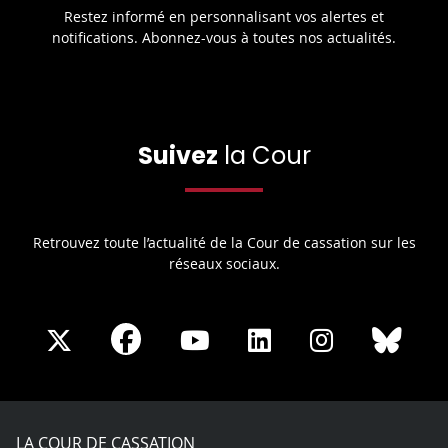
Restez informé en personnalisant vos alertes et
notifications. Abonnez-vous à toutes nos actualités.
Suivez
la Cour
Retrouvez toute l’actualité de la Cour de cassation sur les
réseaux sociaux.
Share
Share
Share
Share
Sha
Share
on
on
on
on
on
on
Facebook
X
Youtube
LinkedIn
Instagram
Blue
play
LA COUR DE CASSATION