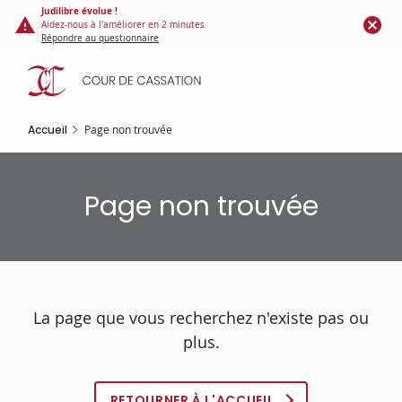
Panneau de gestion des cookies
Aller
Judilibre évolue !
Aidez-nous à l'améliorer en 2 minutes
au
Répondre au questionnaire
contenu
principal
Accueil
Page non trouvée
Page non trouvée
La page que vous recherchez n'existe pas ou
plus.
RETOURNER À L'ACCUEIL