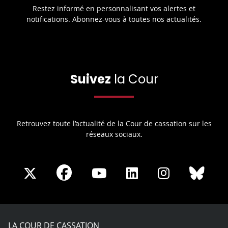
Restez informé en personnalisant vos alertes et
notifications. Abonnez-vous à toutes nos actualités.
Suivez
la Cour
Retrouvez toute l’actualité de la Cour de cassation sur les
réseaux sociaux.
Share
Share
Share
Share
Sha
Share
on
on
on
on
on
on
Facebook
X
Youtube
LinkedIn
Instagram
Blue
play
LA COUR DE CASSATION