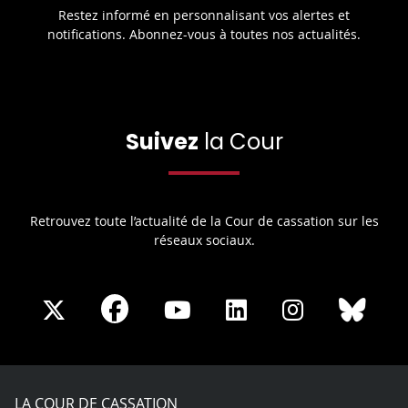
Restez informé en personnalisant vos alertes et
notifications. Abonnez-vous à toutes nos actualités.
Suivez
la Cour
Retrouvez toute l’actualité de la Cour de cassation sur les
réseaux sociaux.
Share
Share
Share
Share
Sha
Share
on
on
on
on
on
on
Facebook
X
Youtube
LinkedIn
Instagram
Blue
play
LA COUR DE CASSATION