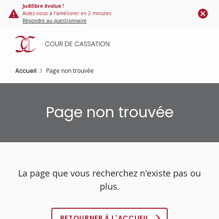
Panneau de gestion des cookies
Aller
Judilibre évolue !
Aidez-nous à l'améliorer en 2 minutes
au
Répondre au questionnaire
contenu
principal
Accueil
Page non trouvée
Page non trouvée
La page que vous recherchez n'existe pas ou
plus.
RETOURNER À L'ACCUEIL